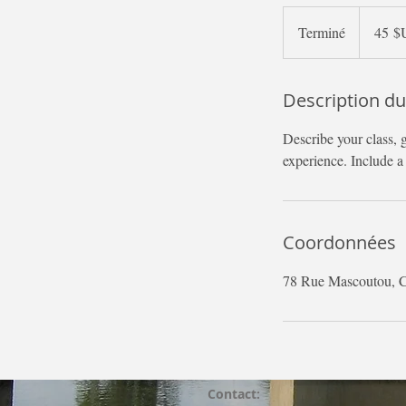
45
dollars
Terminé
T
45 $
des
États-
e
Unis
r
Description du
m
i
Describe your class, 
n
experience. Include a 
é
Coordonnées
78 Rue Mascoutou, C
Contact: