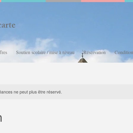
carte
fres
Soutien scolaire / mise à niveau
Réservation
Condition
ances ne peut plus être réservé.
n