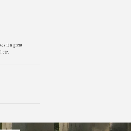
es it a great
l etc.