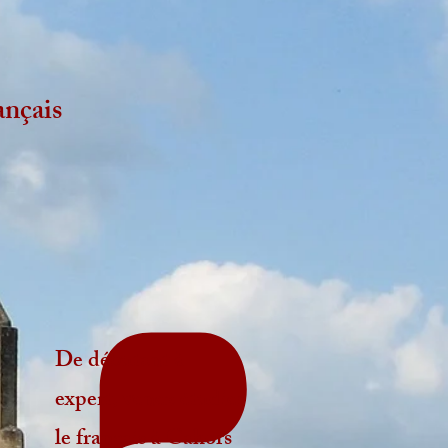
ançais
De débutant à
expert, venez étudier
le français à Cahors