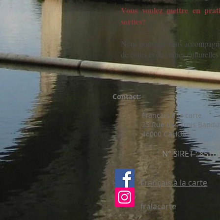
Vous voulez mettre en prati
sorties?
Nous pouvons vous accompagner
de cours et de sorties culturelles 
Contact:
Français à la carte +33
25 Rue des Trois Baudu
46000 CAH
N° SIRET : 851
Français à la carte
fralacarte