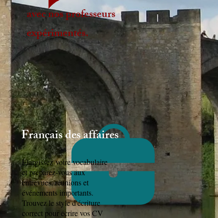
avec nos professeurs
expérimentés.
Français des affaires
Élargissez
votre vocabulaire
et préparez-vous aux
entrevues, réunions et
événements importants.
Trouvez le style d'écriture
correct pour écrire vos CV