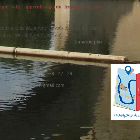
que votre apprentissage du français avec des
 dans cette découverte en vous offrant un mélange
afin de satisfaire votre curiosité.
En savoir plus
 (0)6 - 24 - 78 - 47 - 29
s
ORS
ecolefalc@gmail.com
69748200012