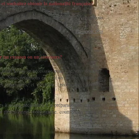
e et souhaitez obtenir la nationalité française?
de vous préparer aux examens de DELF pour vous
ation.
En savoir plus
er un examen ou un concours?
if, nous ferons le nécessaire pour que vous obteniez
rs. Nous proposons en effet un soutien scolaire en
es Humaines et Sociales (géographie, histoire,
es à niveau nécessaires à la préparation de concours
e professionnel (orthographe, courriels, synthèse et
En savoir plus