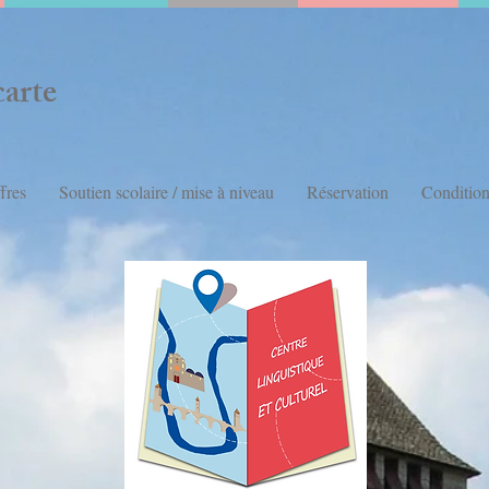
carte
fres
Soutien scolaire / mise à niveau
Réservation
Condition