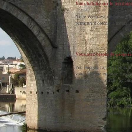
Vous habitez sur le territoir
Notre école est en mesure 
permettre d'obtenir la naturalis
Vous avez besoin de prépar
Peu importe l'âge et l'object
votre diplôme ou votre concou
langues ainsi qu'en Scienc
philosophie...).
De plus, nous offrons des mis
et à la rédaction dans le cadr
compte-rendu de réunion).